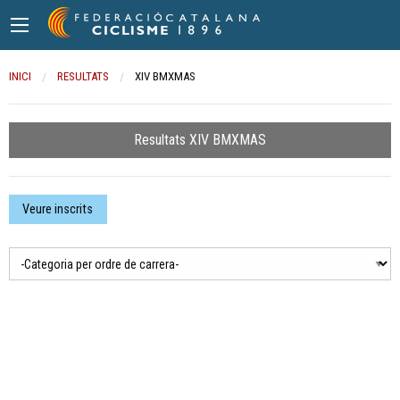
INICI
RESULTATS
CURRENT:
XIV BMXMAS
Resultats XIV BMXMAS
Veure inscrits