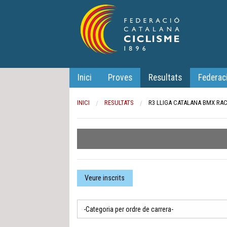
Inici
Proves
Resultats
Federac
INICI
RESULTATS
CURRENT:
R3 LLIGA CATALANA BMX RA
Veure inscrits