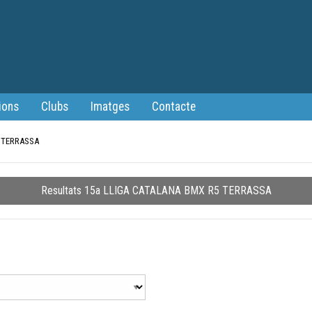
ions
Clubs
Imatges
Contacte
5 TERRASSA
Resultats 15a LLIGA CATALANA BMX R5 TERRASSA