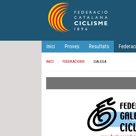
Inici
Proves
Resultats
Federac
INICI
FEDERACIONS
CURRENT:
GALEGA