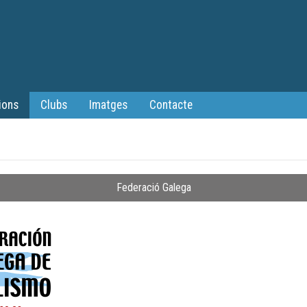
ions
Clubs
Imatges
Contacte
Federació Galega