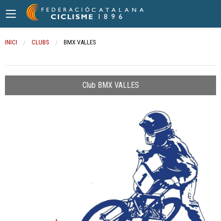
INICI
CLUBS
CURRENT:
BMX VALLES
Club BMX VALLES