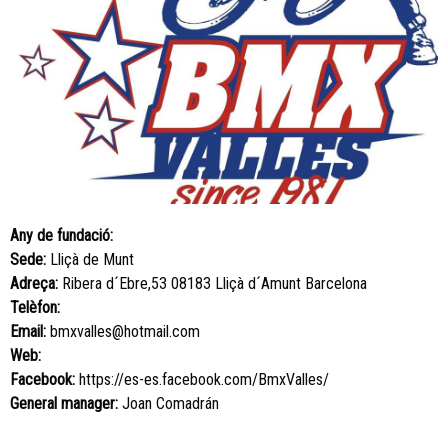
Any de fundació:
Sede:
Lliçà de Munt
Adreça:
Ribera d´Ebre,53 08183 Lliçà d´Amunt Barcelona
Telèfon:
Email:
bmxvalles@hotmail.com
Web:
Facebook:
https://es-es.facebook.com/BmxValles/
General manager:
Joan Comadrán