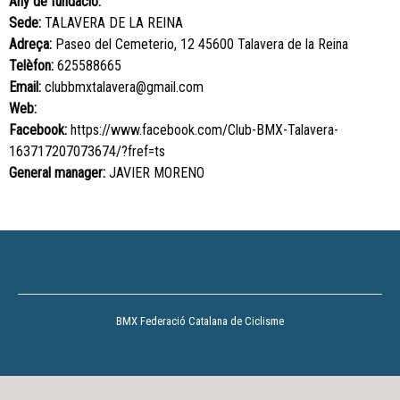
Any de fundació:
Sede:
TALAVERA DE LA REINA
Adreça:
Paseo del Cemeterio, 12 45600 Talavera de la Reina
Telèfon:
625588665
Email:
clubbmxtalavera@gmail.com
Web:
Facebook:
https://www.facebook.com/Club-BMX-Talavera-
163717207073674/?fref=ts
General manager:
JAVIER MORENO
BMX Federació Catalana de Ciclisme